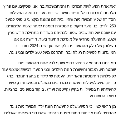
זאת אחת הפעילויות המרכזיות והמתמשכות בהן אנו עוסקים. עם פרוץ
מלחמת "חרבות ברזל" ופינוי תושבי שדרות מעירם פסקה הפעילות
הסדירה של 9 המועדוניות שהיוו בית חם ומענה מקצועי טיפולי למעל
250 ילדים ובני נוער הזקוקים למסגרת תומכת לאחר שעות הלימודים.
עם שובם של התושבים שפונו לבתיהם בשדרות בתחילת חודש מרץ
2024 וההפעלה מחדש של מערכת החינוך בעיר, חודשה אט אט
פעילותן של חלק מהמועדונית. לקראת סוף שנת 2024 חזרו רוב
המועדוניות לפעילות רגילה ובהן התחנכו מעל 200 ילדים ובני נוער.
תמיכתנו התבטאה בסיוע כספי שוטף לכל אחת מהמועדוניות
שמטרותיו, תגבור והעשרת הזנת הילדים ובני הנוער, רכישת אמצעי עזר
לפעילויות החינוכיות והאחרות, הענקת שי לילדים בחג החנוכה ובחג
פורים, סיוע לפעילות העשרה כמו חוגים במתנ"ס ובמועדוניות, סיוע
להשתתפות בפעילויות בקיץ (קייטנות ועוד) , ביקור במופעים ובהצגות,
סיוע בהסעות ועוד.
מן הראוי לציין כי הסיוע שלנו להעשרת הזנת ילדי המועדוניות נועד
להבטיח להם ארוחות חמות מזינות בהינתן שהם בני הגילאים שגדלים