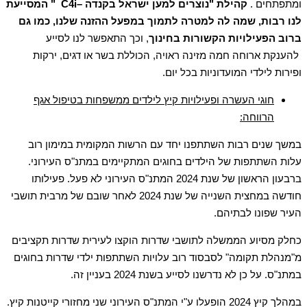
ומתפתחים .
קהילת "נוצרים למען ישראל בקנדה –
C4i
" המסייעת
לנו רבות, שמה לה למטרה לתמוך במפעל ההזנה שלנו, כמו גם
ברוב הפעילויות הקשורות בחינוך
, וכך התאפשר לנו לסייע
להענקת ארוחה חמה מזינה ראויה, הכוללת בשר או דגים, ירקות
ופירות לילדי המועדוניות בכל יום.
חוגי העשרה ופעילויות קיץ לילדים ממשפחות בטיפול אגף
הרווחה:
במשך שנים רבות השתתפנו יחד עם הרשות המקומית במימון רוב
עלות השתתפות של הילדים בחוגים המתקיימים במתנ"ס העירוני.
ברבעון הראשון של שנת 2024 המתנ"ס העירוני לא פעל. פעילותו
חודשה במחצית השנייה של שנת 2024 לאחר שובם של מרבית תושבי
העיר שפונו לבתיהם.
כחלק מסיוע הממשלה לתושבי שדרות הוקצו לעירית שדרות תקציבים
מ"מנהלת תקומה" לסבסוד רוב עלויות השתתפות ילדי שדרות בחוגים
במתנ"ס. על כן לא נדרשנו לסייע בשנת 2024 בעניין זה.
במהלך קיץ 2024 הופעלו ע"י המתנ"ס העירוני שני מחזורי קייטנות קיץ.