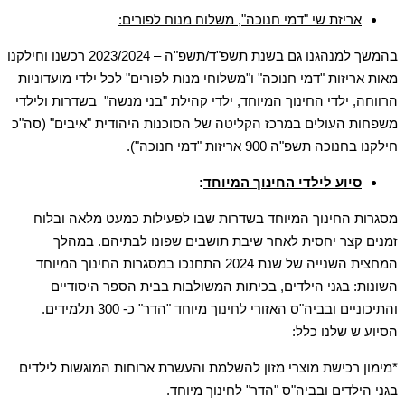
אריזת שי "דמי חנוכה", משלוח מנוח לפורים:
בהמשך למנהגנו גם בשנת תשפ"ד/תשפ"ה – 2023/2024 רכשנו וחילקנו
מאות אריזות "דמי חנוכה" ו"משלוחי מנות לפורים" לכל ילדי מועדוניות
הרווחה, ילדי החינוך המיוחד, ילדי קהילת "בני מנשה" בשדרות ולילדי
משפחות העולים במרכז הקליטה של הסוכנות היהודית "איבים" (סה"כ
חילקנו בחנוכה תשפ"ה 900 אריזות "דמי חנוכה").
סיוע לילדי החינוך המיוחד
:
מסגרות החינוך המיוחד בשדרות שבו לפעילות כמעט מלאה ובלוח
זמנים קצר יחסית לאחר שיבת תושבים שפונו לבתיהם. במהלך
המחצית השנייה של שנת 2024 התחנכו במסגרות החינוך המיוחד
השונות: בגני הילדים, בכיתות המשולבות בבית הספר היסודיים
והתיכוניים ובביה"ס האזורי לחינוך מיוחד "הדר" כ- 300 תלמידים.
הסיוע ש שלנו כלל:
*מימון רכישת מוצרי מזון להשלמת והעשרת ארוחות המוגשות לילדים
בגני הילדים ובביה"ס "הדר" לחינוך מיוחד.