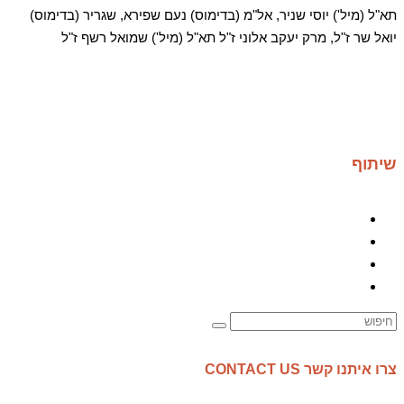
תא"ל (מיל') יוסי שניר, אל"מ (בדימוס) נעם שפירא, שגריר (בדימוס)
יואל שר ז"ל, מרק יעקב אלוני ז"ל תא"ל (מיל') שמואל רשף ז"ל
שיתוף
צרו איתנו קשר CONTACT US