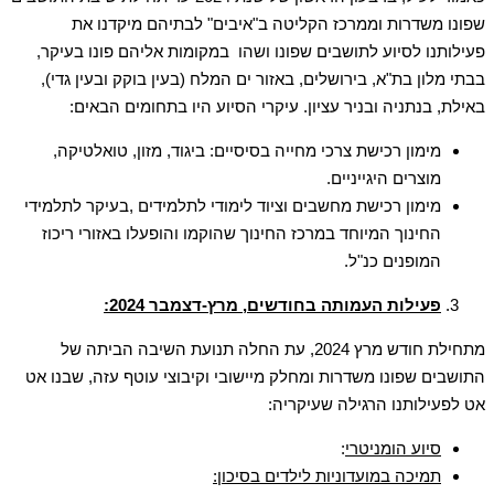
שפונו משדרות וממרכז הקליטה ב"איבים" לבתיהם מיקדנו את
פעילותנו לסיוע לתושבים שפונו ושהו במקומות אליהם פונו בעיקר,
בבתי מלון בת"א, בירושלים, באזור ים המלח (בעין בוקק ובעין גדי),
באילת, בנתניה ובניר עציון. עיקרי הסיוע היו בתחומים הבאים:
מימון רכישת צרכי מחייה בסיסיים: ביגוד, מזון, טואלטיקה,
מוצרים היגייניים.
מימון רכישת מחשבים וציוד לימודי לתלמידים ,בעיקר לתלמידי
החינוך המיוחד במרכז החינוך שהוקמו והופעלו באזורי ריכוז
המופנים כנ"ל.
פעילות העמותה בחודשים, מרץ-דצמבר 2024:
מתחילת חודש מרץ 2024, עת החלה תנועת השיבה הביתה של
התושבים שפונו משדרות ומחלק מיישובי וקיבוצי עוטף עזה, שבנו אט
אט לפעילותנו הרגילה שעיקריה:
סיוע הומניטרי
:
תמיכה במועדוניות לילדים בסיכון: