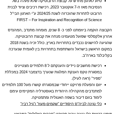
סיוע לארגון מחדש על קבוצת הרובוטיקה שלא פעלה בשל
הנסיבות מאז ה-7 אוקטובר 2023, רכישת רכיבים וציוד לבנית
הרובוט לתחרות שהוכרזה לשנת 2024/25 ע"י הארגון הבי"ל
FIRST – For Inspiration and Recognition of Science
הקבוצה הוקמה ביוזמתנו לפני כ- 8 שנים, מומחה מתנדב ,המהנדס
אהרון אלקסלסי שפועל מטעמינו מנחה את קבוצת הרובוטיקה.
שהגיעה להישגים נכבדים בתחרויות בארץ, כולל זכיה בשנת 2018
במקום הראשון בישראל והשתתפות בתחרויות בין לאומית שנערכה
בקליבלנד בארה"ב.
רכישת מחשבים ניידים והענקתם ל 8 תלמידים מצטיינים
במסגרת טקס הענקת המלגות שנערך בדצמבר 2024 במכללת
"ספיר" (ראה לעיל).
יזום והפעלת פרויקט ייחודי שבמסגרתו קושרו מעל 100 תלמידים
למתנדבים מהקהילה היהודית באוסטרליה המקיימים עימם
לימוד בזום דיבור בשפה האנגלית ומתמטיקה.
כלי נגינה לביה"ס היסודיים "שקמים-מעוז" ו"גיל רבין"
מימנו רכישת כלי נגינה עבור פרויקט "חברים בצלילים" המבוצע