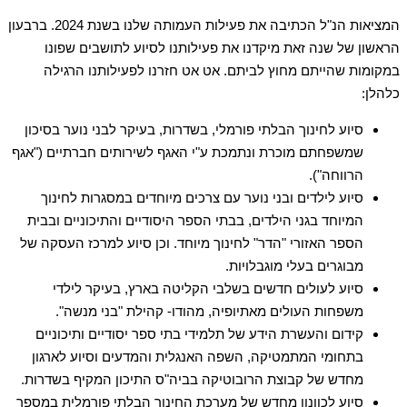
המציאות הנ"ל הכתיבה את פעילות העמותה שלנו בשנת 2024. ברבעון
הראשון של שנה זאת מיקדנו את פעילותנו לסיוע לתושבים שפונו
במקומות שהייתם מחוץ לביתם. אט אט חזרנו לפעילותנו הרגילה
כלהלן:
סיוע לחינוך הבלתי פורמלי, בשדרות, בעיקר לבני נוער בסיכון
שמשפחתם מוכרת ונתמכת ע"י האגף לשירותים חברתיים ("אגף
הרווחה").
סיוע לילדים ובני נוער עם צרכים מיוחדים במסגרות לחינוך
המיוחד בגני הילדים, בבתי הספר היסודיים והתיכוניים ובבית
הספר האזורי "הדר" לחינוך מיוחד. וכן סיוע למרכז העסקה של
מבוגרים בעלי מוגבלויות.
סיוע לעולים חדשים בשלבי הקליטה בארץ, בעיקר לילדי
משפחות העולים מאתיופיה, מהודו- קהילת "בני מנשה".
קידום והעשרת הידע של תלמידי בתי ספר יסודיים ותיכוניים
בתחומי המתמטיקה, השפה האנגלית והמדעים וסיוע לארגון
מחדש של קבוצת הרובוטיקה בביה"ס התיכון המקיף בשדרות.
סיוע לכוונון מחדש של מערכת החינוך הבלתי פורמלית במספר