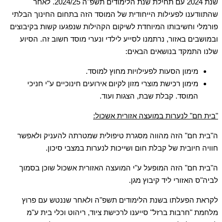
שנת 2024 עם תחילת שנת הלימודים תשפ"ה 2024/25. לאחר
שהתוודענו לפעילות הייחודית של המוסד הזה בתחום החינוך הבלתי
פורמלי וחשיבותו המיוחדת לשיקום הקהילות שנפגעו קשות בקיבוצים
ובמושבים באזור, נרתמנו לסייע לילדי ונערי מוסד חשוב זה. הסיוע
שלנו התמקד בנושאים הבאים:
מימון הסעות לפעילויות מחוץ למוסד.
מימון רכישת מוצרי מזון לקיום אירועים חינוכיים ע"י חניכי
המוסד. קבלת שבת, הצגות ועוד.
"בית חם" לנערות במועצה אזורית אשכול:
ה"בית חם" הזה מהווה מסגרת טיפולית שמטרתה להעניק ולאפשר
חוויה חיובית של קבלת חום ושייכות לנערות במצבי סיכון.
ה"בית חם" הזה המופעל ע"י המועצה האזורית אשכול שוכן בסמוך
לביה"ס האזורי ליד קיבוץ מגן.
לקראת הפעלתו בשנת הלימודים תשפ"ה ולאחר שננטש עם פרוץ
מלחמת "חרבות ברזל" סייענו לרכישת ציוד, ריהוט וכלי בית ע"מ