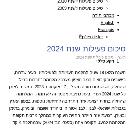
סיכום פעילות לשנת 2010
סיכום פעילות לשנת 2009
מכתבי תודה
English
Français
Épées de fer
סיכום פעילות שנת 2024
ראשי
»
סיכום פעילות שנת 2024
רקע כללי
השנה מלאו 18 שנים להקמת העמותה ולפעילותינו בעיר שדרות,
בישובים ובקיבוצים בנגב הצפון מערבי. מלחמת "חרבות ברזל"
שהחלה, חג שמחת תורה תשפ"ד, 7 באוקטובר 2023, נמשכה לאורך
כל שנת 2024 ועדיין בעת כתיבת מסמך זה לא תמה. המלחמה
שהחלה בחזית רצועת עזה התרחבה לחזיתות נוספות, בצפון הארץ
בגבולות ישראל- לבנון, לבנון-סוריה, ביהודה ושומרון ובעירק, בתימן
ובאירן. רצועת עזה הייתה החזית העיקרית במהלך מרבית תקופת
המלחמה למעט תקופה אחת (ספט'- נוב' 2024) שבמהלכה מוקד