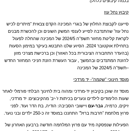
בכמה קיבוצים כלהלן:
קיבוץ נחל עוז
סייענו לקבוצת החלוץ של בוגרי המכינה הקדם צבאית "מיתרים לכיש
נחל עוז" שהתנדבה לסייע לענפי המשק השונים וכן להכשרת מבנים
לקראת קליטת מחזור תשפ"ה 2024/5 של המכינה שהחלה לפעול
בתחילת אוקטובר 2024. הסיוע שלנו התבטא בעיקר במימון הסעות
(בהעדר התחבורה הציבורית בכל האזור) וכן ברכישת מצרכי מזון
להזנת המתנדבים ובהמשך , עבור העשרת הזנת חניכי המחזור החדש
–תשפ"ה 2024/5 של המכינה
מוסד חינוכי "שקמה"- יד מרדכי
מוסד זה שוכן בקיבוץ יד-מרדכי ומהוה בית לחינוך הבלתי פורמלי לאחר
שעות הלימודים לילדים ונערים בכיתות ז'-יב' מהקיבוצים: יד מרדכי,
זיקים, כרמיה,
גבר-עם
ויישובי הסביבה: הודיה, בת הדר ועוד. לפני
פרוץ מלחמת "חרבות ברזל" התחנכו במוסד זה כ-250 ילדים ובני נוער.
הפעילות שנפסקה מיד עם פרוץ המלחמה חודשה ברבעון האחרון של