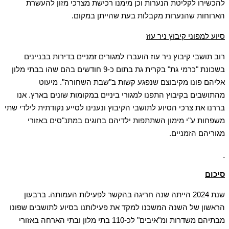
להכשירו לקליטת הנערות וכן מימנו רכישת מצרכי מזון להעשרת
הארוחות שהנערות מקבלות בעת שהייתן במקום.
סיוע למפוני קיבוץ ניר עוז
רוב תושבי קיבוץ ניר עוז הועברו למגורים זמניים בדירות בבניינים
בשכונת "כרמי גת" בקרית גת בתום כ-9 חודשים בהם שהו בבתי מלון
אליהם פונו מקיבוצם שנפגע קשות ב"שבת השחורה". מיעוט
מהתושבים בקיבוץ התפנו למגורי ביניים במקומות שונים בארץ. אנו
בררנו את צרכי הסיוע לתושבי הקיבוץ ונענינו לסייע נקודתית לילדי שתי
משפחות ע"י מימון השתתפות ילדיהם בחוגים במתנ"סים באזורי
מגוריהם הזמניים.
סיכום
שנת 2024 הייתה שנה חריגה בהקשר לפעילות העמותה. ברבעון
הראשון של השנה המשכנו למקד את פעילותנו בסיוע לתושבים שפונו
מבתיהם משדרות ומ"איבים" לכ-110 בתי מלון ובתי הארחה באזורי