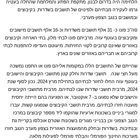
הלחימה היה בדרום לבנון. מתקפת הפתע והמלחמה שהחלה בעטיה
גרמו לעקירה מבתיהם ולפינוים של תושבים בשדרות, בקיבוצים
ובמושבים בנגב הצפון-מערבי.
סה"כ פונו כ- 31 אלף תושבים משדרות וכ-16 אלף תושבים מישובים
ומקיבוצים בעוטף עזה. מרביתם פונו לבתי מלון, בתי הארחה וקיבוצים
באזורים שאינם קרובים לקווי החזיתות. מיעוטם העדיפו להתפנות לבתי
קרוביהם או חבריהם באזורים שונים בארץ.
שהייתם של התושבים הללו במקומות אליהם פונו או התפנו נמשכה
מעל חצי שנה. תושבי שדרות וחלק קטן מתושבי הקיבוצים והישובים
בעוטף עזה החלו לחזור לבתיהם בתחילת מרץ 2024. נכון לסוף שנת
2024, מרבית תושבי שדרות שבו לבתיהם. מרבית מתושבי הקיבוצים
והישובים שלא נפגעו ב- 7 אוקטובר, או הפגיעה בהם הייתה יחסית
מועטה חזרו לבתיהם. מרבית תושבי הקיבוצים שנפגעו קשות, עברו
למגורי ביניים בשכונות ארעיות שהוקמו ליד מספר קיבוצים במרכז
הנגב הצפוני וכן בבנייני מגורים בשכונות שטרם אוכלסו בקריית גת
ובנתיבות. בשדרות ובחלק מהמועצות האזורית בצפון מערב הנגב חזרו
מערכות החינוך הפורמלי והבלתי פורמלי לפעילות מלאה.