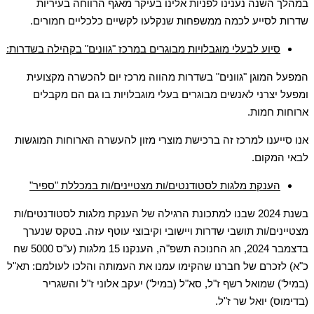
במהלך השנה נענינו לפניות אלינו בעיקר מאגף הרווחה בעיריות
שדרות לסייע לכמה ממשפחות שנקלעו לקשיים כלכליים חמורים.
סיוע לבעלי מוגבלויות מבוגרים במרכז "גוונים" בקהילה בשדרות:
המפעל המוגן "גוונים" בשדרות מהווה מרכז יום להכשרה מקצועית
ומפעל יצרני לאנשים מבוגרים בעלי מוגבלויות בו גם הם מקבלים
ארוחות חמות.
אנו סייענו למרכז זה ברכישת מוצרי מזון להעשרה הארוחות המוגשות
לבאי המקום.
הענקת מלגות לסטודנטים/ות מצטיינים/ות במכללת "ספיר"
בשנת 2024 שבנו למתכונת הרגילה של הענקת מלגות לסטודנטים/ות
מצטיינים/ות תושבי שדרות ויישובי וקיבוצי עוטף עזה. בטקס שנערך
בדצמבר 2024, חג החנוכה תשפ"ה, הענקנו 15 מלגות (ע"ס 5000 שח
כ"א) לזכרם של חברנו שהקימו עמנו את העמותה והלכו לעולמם: תא"ל
(במיל') שמואל רשף ז"ל, סא"ל (במיל') יעקב אלוני ז"ל והשגריר
(בדימוס) יואל שר ז"ל.