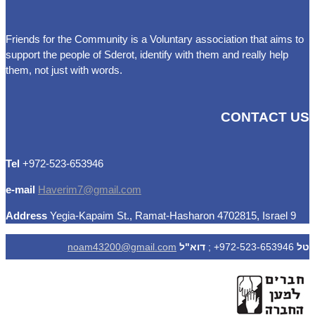
Friends for the Community is a Voluntary association that aims to
support the people of Sderot, identify with them and really help
them, not just with words.
CONTACT US
Tel
972-523-653946+
e-mail
Haverim7@gmail.com
Address
Yegia-Kapaim St., Ramat-Hasharon 4702815, Israel
9
טל
972-523-653946+ ;
דוא"ל
noam43200@gmail.com