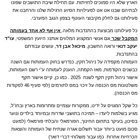
הארץ שלא היו סמוכים לחזיתות. עם תחילת שיבת התושבים שפונו
לבתיהם שבנו אט אט לפעילויות הסיוע הרגילות שלנו והרחבנו את
פעילותנו גם לחלק מקיבוצי העוטף בצפון הנגב המערבי.
כל פעילותנו מבוצעת בהתנדבות מלאה.
אין אף לא אחד בעמותה
המקבל שכר
וגם אנשי המקצוע המלווים אותנו: היועץ המשפטי,
עו"ד
יעקב דנאי
ורואה החשבון,
מיכאל אבן דר
, עושים עבודתם
בהתנדבות.
העמותה מקפידה על ניהול תקין, כנדרש בחוק העמותות וגם השנה
כבשנים הקודמות, מאז הקמתה, הוענק לעמותה ע"י רשם העמותות,
אישור ניהול תקין תקף לשנת 2025 . כמו כן, קיים אישור תקף
משלטונות מס הכנסה על זיכוי במס לתורמים (לפי סעיף 46 לפקודות
מס הכנסה).
כל שקל המגויס על ידינו, ממקורות עצמיים ומתרומות בארץ ובחו"ל,
מגיע בשלמות ליעדו – תמיכה בתושבי שדרות ובמיוחד בילדים ונוער
בסיכון, בעיקר בתחום החינוך, הפורמאלי והבלתי פורמאלי (למעט
סכום מועט ביותר עבור תשלום אגרה שנתית של העמותה והוצאות
הכרחיות אחרות כמו עבור משלוחי דברי דואר)