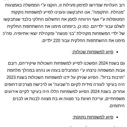
רוב העלויות שנדרשו למימון פעילות זו, הוקצו ע"י הממשלה באמצעות
"מנהלת. התקומה". אנו התבקשנו ונענינו לסייע למשפחות נזקקות
המטופלות ע"י אגף הרווחה לממן את התשלום החלקי בלבד שנתבקשו
לשלם עבור ילדיהם. כמו כן, ביזמתנו מימנו את ההשתתפות החלקית
של ילדי המשפחות מקהילת "בני מנשה" ומקהילת יוצאי אתיופיה. סה"כ
מימנו את ההשתתפות החלקית עבור 220 ילדים.
סיוע למשפחות שכולות:
גם בשנת 2024 המשכנו לסייע למשפחות השכולות שיקיריהם, רובם
אבות המשפחה נרצחו ע"י המחבלים בעזה או נהרגו במהלך מלחמת
"חרבות ברזל". הסיוע שניתן על ידנו למשפחות השכולות בשנת 2023
היה בעיקר לעזרה מידית לקיום ה"שבעה" או לרכישת מצרכים דחופים
אחרים. בשנת 2024 הסיוע למשפחות הללו היה בעיקר לקיים אירועים
משפחתיים, עריכת חגיגת בר מצווה או בת מצווה לבנות או לבנים
היתומים.
סיוע למשפחות נזקקות: