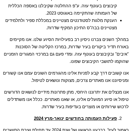
קיבוצים בעוטף עזה. ע"פ ההחלטה שקיבלנו באספה הכללית
של העמותה שהתקיימה באוגוסט 2023.
הענקת מלגות לסטודנטים מצטיינים במכללת ספיר ולתלמידים
מצטיינים בבה"ס התיכון המקיף שדרות.
במהלך השנים צברנו ניסיון רב בפעילויות הסיוע שלנו. אנו מקיימים
באורח תדיר ביקורים בעיר שדרות, במרכז הקליטה של הסוכנות
"איבים" ובקיבוצים בעוטף עזה. ומדי פעם גם במרכזי המגורים הזמניים
שהוקמו לתושבי הקיבוצים שפונו.
אנו קשובים דרך קבע לפניות אלינו מהגורמים השונים עמם אנו קשורים
ומניסיוננו אנו מאתרים צרכים, מצוקות ונושאים לטיפול.
אנו מנצלים את יתרוננו היחסי, מתן פתרונות מידיים לנושאים הדורשים
טיפול או סיוע המועלים אלינו, או שאנו מאתרים. ככלל אנו משתדלים
לרכוש שירותים או מוצרים בעדיפות בעיר שדרות.
פעילות העמותה בחודשים ינואר-מרץ 2024
כאמור לעיל, ברבעון הראשון של שנת 2024 עד תחילת שיבת התושבים