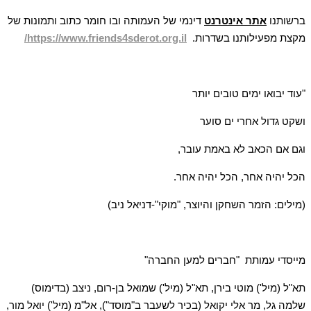
ברשותנו
אתר אינטרנט
דינמי של העמותה ובו חומר כתוב ותמונות של
מקצת מפעילותנו בשדרות.
https://www.friends4sderot.org.il
/
"עוד יבואו ימים טובים יותר
ושקט גדול אחרי ים סוער
וגם אם הכאב לא באמת עובר,
הכל יהיה אחר, הכל יהיה אחר.
(מילים: הזמר השחקן והיוצר, "מוקי"-דניאל ניב)
מייסדי עמותת "חברים למען החברה"
תא"ל (מיל') מוטי בירן, תא"ל (מיל') שמואל בן-רום, ניצב (בדימוס)
שלמה גל, מר אלי יקואל (בכיר לשעבר ב"מוסד"), אל"מ (מיל') יואל מור,