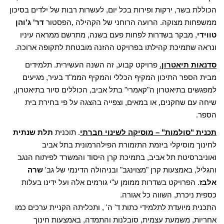
הכוללת בשר, ירקות ופירות בכל יום, לעשרות רבות של ילדים בסיכון
ממשפחות מצוקה. הרועה הרוחני של הקהילה ,הפסטור
דר' ג'והן
טווידי
, מבקר בשדרות לפחות פעם בשנה, מתרשם ממראה עיניו
ונראה שתמיכת קהילתו בפרויקט ההזנה מובטחת לתקופה ארוכה.
סדנאות תיאטרון.
פרויקט קבוע, זה השנה העשירית. תלמידים
מבית הספר התיכון המקיף הכללי והמקיף הממ"ד בעיר, מגיעים
למפגשים בתיאטרון ה"קאמרי" בתל אביב, הכוללים סיור בתיאטרון,
שיחה עם שחקנים, או במאים, וצפייה בהצגה על פי בחירת בית
הספר.
תכנית "סולמות" – מוסיקה לשינוי חברתי
. תוכנית
תלת שנתית
לחינוך מוסיקלי ביזמת התזמורת הפילהרמונית בתל אביב
ואוניברסיטת תל אביב, בתמיכת קרן היסוד והמשרד לפיתוח הנגב
והגליל, באמצעות קרן "מצוינגב" ובניהולה הדינמי של גב'
שרה
אלבז
. הפרויקט בשדרות ממומן ע"י גורמים אלה ועל ידינו בעלות
כספית ניכרת, השווה כל אגורה.
התכנית מיועדת לתלמידי כתות ד' ה' , ותכליתה הקניית ערכים כמו
אחריות, משמעת עצמית, סובלנות והתמדה, באמצעות חינוך