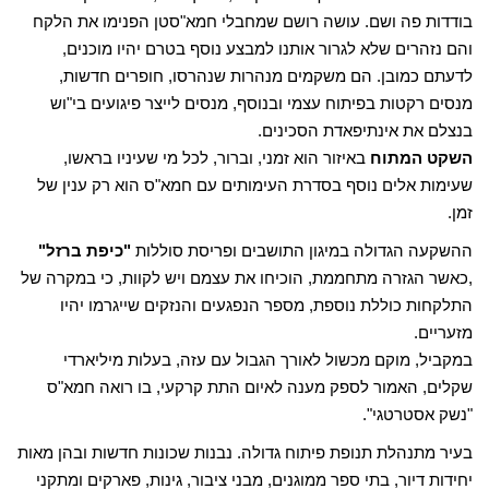
בודדות פה ושם. עושה רושם שמחבלי חמא"סטן הפנימו את הלקח
והם נזהרים שלא לגרור אותנו למבצע נוסף בטרם יהיו מוכנים,
לדעתם כמובן. הם משקמים מנהרות שנהרסו, חופרים חדשות,
מנסים רקטות בפיתוח עצמי ובנוסף, מנסים לייצר פיגועים בי"וש
בנצלם את אינתיפאדת הסכינים.
השקט המתוח
באיזור הוא זמני, וברור, לכל מי שעיניו בראשו,
שעימות אלים נוסף בסדרת העימותים עם חמא"ס הוא רק ענין של
זמן.
ההשקעה הגדולה במיגון התושבים ופריסת סוללות
"כיפת ברזל"
,כאשר הגזרה מתחממת, הוכיחו את עצמם ויש לקוות, כי במקרה של
התלקחות כוללת נוספת, מספר הנפגעים והנזקים שייגרמו יהיו
מזעריים.
במקביל, מוקם מכשול לאורך הגבול עם עזה, בעלות מיליארדי
שקלים, האמור לספק מענה לאיום התת קרקעי, בו רואה חמא"ס
"נשק אסטרטגי".
בעיר מתנהלת תנופת פיתוח גדולה. נבנות שכונות חדשות ובהן מאות
יחידות דיור, בתי ספר ממוגנים, מבני ציבור, גינות, פארקים ומתקני