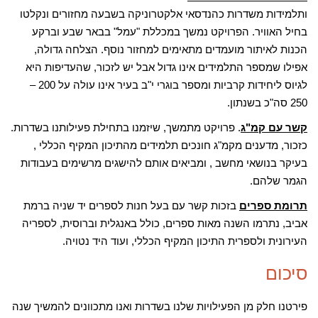
ותלמידות משדרות כהנדסאי אלקטרוניקה בשבעה מחזורים ונקלטו
בחיל האוויר. הפרויקט נמשך במכללת "עמל" בבאר שבע וברקע
הכנות לאיתור מועמדים מתאימים למחזור נוסף. הצלחה גדולה,
אפילו שמספר התלמידים אינו גדול אבל יש לזכור, שהעדיפות היא
לגיוס ליחידות קרביות ומספר בוגרי י"ב בעיר אינו עולה על 200 –
250 סה"כ בשנתון.
קשר עם קמ"ג
. פרויקט מתמשך, שיזמנו בתחילת פעילותנו בשדרות.
כזכור, מדענים מקמ"ג חונכים תלמידים מהתיכון המקיף הכללי ,
בעיקר בנושאי מחשב , ומביאים אותם להישגים מרשימים בעבודות
הגמר שלהם.
תרומת ספרים
בזכות קשר עם בעל חנות לספרים יד שניה ברמת
אביב, נתרמו השנה מאות ספרים, כולל באנגלית וברוסית, לספריה
העירונית ולספרית התיכון המקיף הכללי, ועוד היד נטויה.
סיכום
פירטנו חלק מן הפעילויות שלנו בשדרות ואנו מתכוונים להמשיך שנה