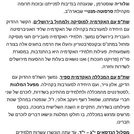
וגלוריה
שוסטרמן , שנענתה בנדיבות לפנייתנו ובזכות תרומה
מקהילת
סרסוטה-מנטיי
שבארה"ב.
שת"פ עם האקדמיה למוסיקה ולמחול בירושלים
. הקשר ההדוק
עם היחידה למעורבות בקהילה של האקדמיה שליד האוניברסיטה
העברית בירושלים נמשך. תלמידי האקדמיה מעבירים חוגי מוסיקה
ומחול במתנ"ס ובקונסרבטוריון והעלו את הרמה בחוגים אלה בצורה
משמעותית. פעילות תלמידי האקדמיה היא בהתנדבות, במסגרת
פר"ח (פרויקט חונכות ) ואנו נושאים בעלות של ההסעות מירושלים
לשדרות וחזרה.
שת"פ עם המכללה האקדמית ספיר
. נמשך השת"פ ההדוק עם
הדיקן, אלון גייר, ועם היחידה למעורבות בקהילה.
מפעל המלגות
,לסטודנטים מהמכללה ולתלמידים מהתיכון בשדרות, לזכרם של שני
חברי עמותתנו, שמואל רשף ויעקב אלוני, ז"ל, שנפטרו במהלך שנות
פעילותנו בשדרות, התקיים זו השנה השלישית בחנוכה, בטקס
מרשים ומרגש במכללה, בו חולקו המלגות ונישאו דברים לזכרם של
חברינו.
מסלול הנדסאים י"ג – י"ד
. עד עתה הוכשרו עשרות תלמידים