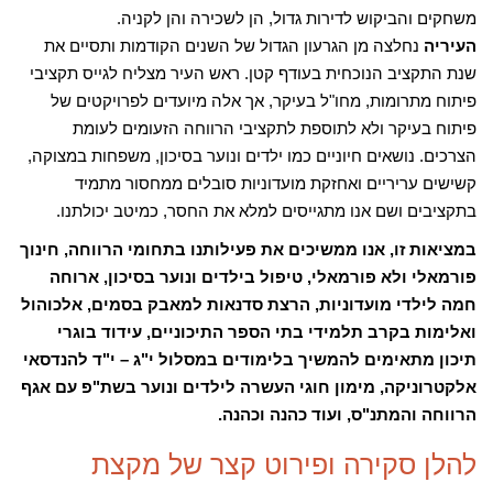
משחקים והביקוש לדירות גדול, הן לשכירה והן לקניה.
העיריה
נחלצה מן הגרעון הגדול של השנים הקודמות ותסיים את
שנת התקציב הנוכחית בעודף קטן. ראש העיר מצליח לגייס תקציבי
פיתוח מתרומות, מחו"ל בעיקר, אך אלה מיועדים לפרויקטים של
פיתוח בעיקר ולא לתוספת לתקציבי הרווחה הזעומים לעומת
הצרכים. נושאים חיוניים כמו ילדים ונוער בסיכון, משפחות במצוקה,
קשישים עריריים ואחזקת מועדוניות סובלים ממחסור מתמיד
בתקציבים ושם אנו מתגייסים למלא את החסר, כמיטב יכולתנו.
במציאות זו, אנו ממשיכים את פעילותנו בתחומי הרווחה, חינוך
פורמאלי ולא פורמאלי, טיפול בילדים ונוער בסיכון, ארוחה
חמה לילדי מועדוניות, הרצת סדנאות למאבק בסמים, אלכוהול
ואלימות בקרב תלמידי בתי הספר התיכוניים, עידוד בוגרי
תיכון מתאימים להמשיך בלימודים במסלול י"ג – י"ד להנדסאי
אלקטרוניקה, מימון חוגי העשרה לילדים ונוער בשת"פ עם אגף
הרווחה והמתנ"ס, ועוד כהנה וכהנה.
להלן סקירה ופירוט קצר של מקצת