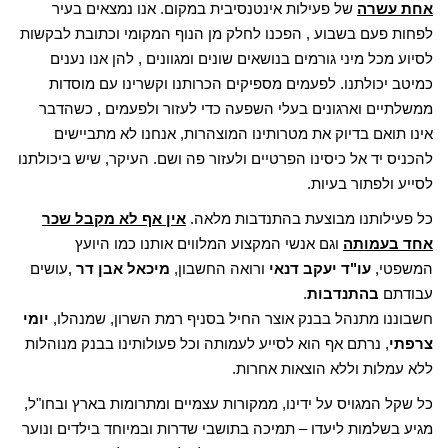
אחת עשרה
של פעילות אינטנסיבית במקום. אנו נמצאים בעיר
לפחות פעם בשבוע , הפכנו לחלק מן הנוף המקומי וכתובת לבקשות
לסיוע מכל מיני גורמים בנושאים שונים ומגוונים , להן אנו נענים
כמיטב יכולתנו. לפעמים מספיקים הכרותנו וקשרינו עם מוסדות
ממשלתיים וארגונים בעלי השפעה כדי לעזור ולפעמים , כשהדבר
אינו תואם בדיוק את מטרותינו המוצהרות, אנחנו לא מתביישים
להכניס יד אל כיסינו הפרטיים ולעזור פה ושם. העיקר, שיש ביכולתנו
לסייע ולפתור בעיות.
כל פעילותנו מבוצעת בהתנדבות מלאה.
אין אף לא מקבל שכר
אחד בעמותה
וגם אנשי המקצוע המלווים אותנו כמו היועץ
המשפטי,
עו"ד יעקב דנאי
ורואה החשבון,
מיכאל אבן דר
,עושים
עבודתם
בהתנדבות
.
חשבוננו מתנהל בבנק אוצר החיל בסניף רמת השרון, שמנהלו,
יומי
צרפתי
, נרתם אף הוא לסייע לעמותה וכל פעולותינו בבנק מנוהלות
ללא עמלות וללא הוצאות אחרות.
כל שקל המגויס על ידינו, ממקורות עצמיים ומתרומות בארץ ובחו"ל,
מגיע בשלמות ליעדו – תמיכה בתושבי שדרות ובמיוחד בילדים ונוער