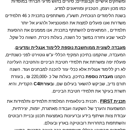
ומשחקים אישיים וקבוצתיים; סיורים בדגש מדעי חברתי במוסדות
כמו מכון ויצמן, הטכניון ומוזיאונים למדע.
בשנת הלימודים הנוכחית, תשע"ז, משתתפים בתכנית כ 46 תלמידים
משדרות ואנו פועלים למצות את הפוטנציאל ולהגיע אל יותר
תלמידים , המתאימים להשתתף בתכנית. אנו מממנים את ההסעות
לבאר שבע וחזרה במשך כל השנה, בעלות ניכרת, השווה כל שקל.
מעבדה לשונית ממוחשבת נוספת ללימוד אנגלית ומדעים
.
המעבדה, שהקמנו בתיכון המקיף הכללי ע"ש גוטוירט לפני כשנתיים,
פועלת יפה ומשרתת את תלמידי חטיבת הביניים והחטיבה העליונה
לא רק ללימוד אנגלית אלא ככלי עזר להכנה למבחנים ועוד. השנה
הקמנו
מעבדה נוספת
בתיכון, בעלות של כ -220,000 ₪ , בעזרת
תורם נדיב, שביקש להשאר בעילום שם, ו
בעזרתC4I
הקנדית, והיא
תשרת בעיקר את תלמידי חטיבת הביניים.
תכנית FIRST
. תכנית בינלאומית המלמדת תלמידים ותלמידות את
המשמעות והערך של השקעה ועבודה מאתגרת, יזמות, יצירתיות,
עבודת צוות ושיתוף בידע וברעיונות באמצעות תכנון ובניית רובוטים
והשתתפות בתחרויות רובוטיקה בארץ ובעולם.