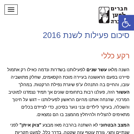
תפריט
פתח סרגל נגישות
סיכום פעילות לשנת 2016
רקע כללי
השנה מלאו
עשר שנים
לפעילותנו בשדרות ונדמה כאילו רק אתמול
סיירנו בפעם הראשונה בעיירה מוכת הקסאמים, שחלק מתושביה
עזבו, והחיים בה התנהלו ע"פ שיגרת נפילת הרקטות. במהלך
העשור
הזה, פעלנו רבות בתחומים שונים אך תמיד נצמדנו למוטיב
המרכזי, שהנחה אותנו מהיום הראשון לפעילותנו – דגש על חינוך
והשכלה, בעיקר לילדים ובני נוער בסיכון, כדי לציידם בכלים
מתאימים להצליח ולהיחלץ מהמצב בו הם נמצאים.
המצב הבטחוני
לא השתנה בהרבה מאז מבצע
"צוק איתן"
לפני
שנתיים וחצי. גזרת עוטף עזה שקטה, בדרך כלל, למעט תקריות