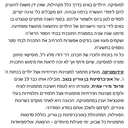
למוסיקה. הילדים באים בדרך כלל מקהילות, שאין ידן משגת להעניק
להם לימודי העשרה ברמה גבוהה, הם מקבלים כלי נגינה יקרים,
לומדים לנגן בהם ולשמור עליהם. בסוף השנה מתקיים קונצרט בו
באים לידי ביטוי הישגיהם של הילדים והתוצאה מרגשת ומפתיעה.
סיימנו שנה שניה במסגרת התוכנית בבתי הספר הרוא"ה
ושקמים-מעוז ואנו בודקים אפשרות להרחיב את התכנית לבתי ספר
נוספים בתשע"ח.
כל זה בזכותו ולזכרו של חברנו, דר' דודו סלע ז"ל, מוסיקאי מחונן
ומורה למוסיקה, שיזם ודחף אך לא זכה לראות את מימוש התכנית.
קידומטיקה
. מועדון מתמטי למצוינות ויצירתיות אצל ילדים בכתות ה'
ו', של
אוניברסיטת בן גוריון בנגב
. מובילה אותו כבר 19 שנים
פרופ' מירי עמית
, ומטרתו היא לטפח חשיבה מתמטית לוגית
ולקדם מצוינות ויצירתיות מתמטית אצל תלמידים ותלמידות בעלי
פוטנציאל וענין במתמטיקה. הכוונה היא לאתר מוקדם כשרונות
צעירים, לקדמם ולשלב אותם במדע המודרני.
הפעילות, המתנהלת באוניברסיטת בן גוריון, כוללת סדנאות
מתמטיות כל שבוע; ימי פעילות מיוחדים – הרצאות, אולימפיאדות