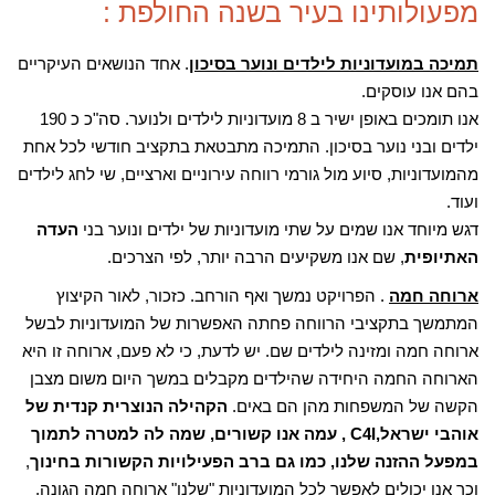
מפעולותינו בעיר בשנה החולפת :
תמיכה במועדוניות לילדים ונוער בסיכון
. אחד הנושאים העיקריים
בהם אנו עוסקים.
אנו תומכים באופן ישיר ב 8 מועדוניות לילדים ולנוער. סה"כ כ 190
ילדים ובני נוער בסיכון. התמיכה מתבטאת בתקציב חודשי לכל אחת
מהמועדוניות, סיוע מול גורמי רווחה עירוניים וארציים, שי לחג לילדים
ועוד.
דגש מיוחד אנו שמים על שתי מועדוניות של ילדים ונוער בני
העדה
האתיופית
, שם אנו משקיעים הרבה יותר, לפי הצרכים.
ארוחה חמה
. הפרויקט נמשך ואף הורחב. כזכור, לאור הקיצוץ
המתמשך בתקציבי הרווחה פחתה האפשרות של המועדוניות לבשל
ארוחה חמה ומזינה לילדים שם. יש לדעת, כי לא פעם, ארוחה זו היא
הארוחה החמה היחידה שהילדים מקבלים במשך היום משום מצבן
הקשה של המשפחות מהן הם באים.
הקהילה הנוצרית קנדית של
אוהבי ישראל,C4I , עמה אנו קשורים, שמה לה למטרה לתמוך
במפעל ההזנה שלנו, כמו גם ברב הפעילויות הקשורות בחינוך
,
וכך אנו יכולים לאפשר לכל המועדוניות "שלנו" ארוחה חמה הגונה,