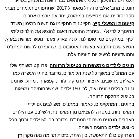
תלמידים מהתיכון הכללי משתתפים כבר השנה בתכנית, בסיוע
חונכים מחב'
אלביט
והחל מאפריל 2017 ישתתפו גם תלמידים מבתי
ספר יסודיים. אנו מסייעים במימונה, יחד עם גורמים אחרים.
קייטנות ומפעלי קיץ
. הקייטנות התקיימו גם השנה במימון משרד
החינוך לילדי א'-ו'. ביתרת החופשה דאגנו להוציא את הילדים לימי
"כיף" במתקנים כמו סופרלנד, לונה פארק ואתרי נופש ומורשת בארץ.
הסיוע שלנו התבטא בעשרות אוטובוסים, שהעמדנו לרשות המתנ"ס
והמועדוניות לפעילויות חיוניות אלה.
חוגים לילדים ממשפחות בטיפול הרווחה
. פרויקט משותף שלנו
עם המתנ"ס במשך כל שנת הלימודים. מדובר בחוגי העשרה כמו
אנגלית, מחשבים, או ציור, קרמיקה, ג'ודו , קפוארה , מחול, שחמט,
נגינה בכלים שונים ועוד, לכ- 150 ילדים, שמשפחותיהם נמצאות
בטיפול מחלקת הרווחה.
בחוגים , המתקיימים, כאמור, במתנ"ס, משולבים גם ילדי
המועדוניות, במטרה להוציאם מן המועדונית ולשלבם עם הילדים
האחרים הנהנים משרותי המתנ"ס. מדובר בכ- 50 ילדים ובסך הכל
כ-
200 ילדים
בחוגים השונים.
הפרויקט כולו התאפשר, בין היתר, בזכות תרומה נאה מקרן
דן