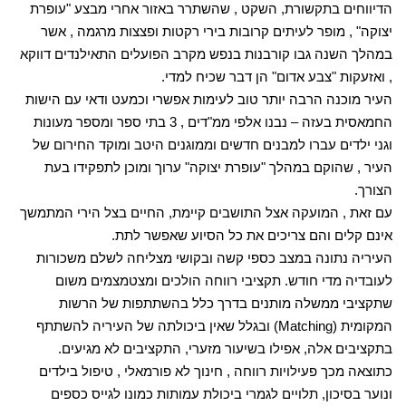
הדיווחים בתקשורת, השקט , שהשתרר באזור אחרי מבצע "עופרת
יצוקה" , מופר לעיתים קרובות בירי רקטות ופצצות מרגמה , אשר
במהלך השנה גבו קורבנות בנפש מקרב הפועלים התאילנדים דווקא
, ואזעקות "צבע אדום" הן דבר שכיח למדי.
העיר מוכנה הרבה יותר טוב לעימות אפשרי וכמעט ודאי עם הישות
החמאסית בעזה – נבנו אלפי ממ"דים , 3 בתי ספר ומספר מעונות
וגני ילדים עברו למבנים חדשים וממוגנים היטב ומוקד החירום של
העיר , שהוקם במהלך "עופרת יצוקה" ערוך ומוכן לתפקידו בעת
הצורך.
עם זאת , המועקה אצל התושבים קיימת, החיים בצל הירי המתמשך
אינם קלים והם צריכים את כל הסיוע שאפשר לתת.
העיריה נתונה במצב כספי קשה ובקושי מצליחה לשלם משכורות
לעובדיה מדי חודש. תקציבי רווחה הולכים ומצטמצמים משום
שתקציבי ממשלה מותנים בדרך כלל בהשתתפות של הרשות
המקומית (Matching) ובגלל שאין ביכולתה של העיריה להשתתף
בתקציבים אלה, אפילו בשיעור מזערי, התקציבים לא מגיעים.
כתוצאה מכך פעילויות רווחה , חינוך לא פורמאלי , טיפול בילדים
ונוער בסיכון, תלויים לגמרי ביכולת עמותות כמונו לגייס כספים