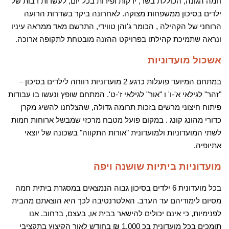
חמה הגונה, הכוללת בשר, ירקות ופירות בכל יום, לעשרות רבות של
ילדים בסיכון ממשפחות מצוקה. לאחרונה ביקר בשדרות הרועה
הרוחני של הקהילה , הכומר ג'והן טווידי, התרשם מאד ממראה עיניו
ונראה שתמיכת קהילתו בפרויקט ההזנה מובטחת לתקופה ארוכה.
אשכול מועדוניות
במתחם המיועד פועלות כרגע 2 מועדוניות רווחה לילדים בסיכון –
"זהר" לגילאי א'-ו' ו "אור" לגילאי ז'-ט'. המתחם שופץ ונעשו בו עבודות
פיתוח חיצוני מרשים בזכות תרומה גדולה, שהצלחנו להשיג מקרן
כדורי מהונג קונג . במקום פועל מטבח מרכזי שמבשל ארוחות חמות
לשתי המועדוניות ולמועדונית "אורות התקווה" בשכונה של יוצאי
אתיופיה.
מועדוניות ביתיות שושנה ויפה
בכל מועדונית 6 ילדים בסיכון גבוה הנמצאים במסגרת ביתית חמה
מסיום לימודיהם עד הערב. האלטרנטיבה לכך היא הוצאתם מהבית
לפנימיות, כי אינם יכולים להישאר בבית או, בעצם, ברחוב. אנו
תומכים בכל מועדונית בכ 1,000 ₪ בחודש לאור הקיצוץ בתקציבי