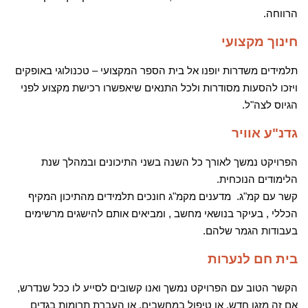
הרווחה.
חינוך מקצועי
תלמידים משדרות יופנו אל בית הספר המקצועי – טכנולוגי באופקים
ויזכו להסעות מסודרות ולכל התנאים שיאפשרו רכישת מקצוע לפני
הגיוס לצה"ל.
גדנ"ע אוויר
הפרויקט נמשך לאורך כל השנה בשני התיכונים ובמהלך שנת
הלימודים הנוכחית.
קשר עם קמ"ג. מדענים מקמ"ג חונכים תלמידים מהתיכון המקיף
הכללי , בעיקר בנושאי מחשב , ומביאים אותם להישגים מרשימים
בעבודות הגמר שלהם.
בית חם לנערות
הקשר הטוב עם הפרויקט נמשך ואנו קשובים לסייע לו ככל שנדרש,
אם זה מזגן חדש, או טיפול במחשבים, או העברת תרומות בגדים