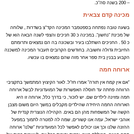
– 200 בשנה סה"כ.
מכינה קדם צבאית
בשעה טובה נפתחה בספטמבר המכינה הקד"צ בשדרות , שלוחה
של מכינת "נחשון". במכינה כ 30 חניכים והצפי לשנה הבאה הוא של
כ 50 . החניכים השתלבו בעיר ובשכונה בה הם נמצאים ותרומתם
החיובית גדולה וחשובה. בחודשים הקרובים תעבור המכינה למשכנה
הקבוע בבנין בית ספר אחר מזה שהם נמצאים בו עכשיו.
ארוחה חמה
"אם אין קמח אין תורה" אמרו חז"ל. לאור הקיצוץ המתמשך בתקציבי
הרווחה פחתה עד חוסלה האפשרות של המועדוניות לבשל ארוחה
חמה ומזינה לילדים שם. יש לזכור, כי בדרך כלל, ארוחה זו היא
הארוחה החמה היחידה שהילדים מקבלים במשך היום משום מצבן
הקשה של המשפחות מהן הם באים. הקהילה הנוצרית קנדית של
אוהבי ישראל, עמה אנו קשורים, שמה לה למטרה לתמוך במפעל
ההזנה שלנו וכך אנו יכולים לאפשר לכל המועדוניות "שלנו" ארוחה