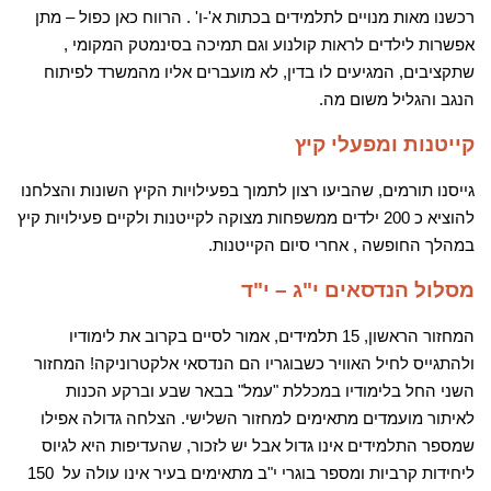
רכשנו מאות מנויים לתלמידים בכתות א'-ו' . הרווח כאן כפול – מתן
אפשרות לילדים לראות קולנוע וגם תמיכה בסינמטק המקומי ,
שתקציבים, המגיעים לו בדין, לא מועברים אליו מהמשרד לפיתוח
הנגב והגליל משום מה.
קייטנות ומפעלי קיץ
גייסנו תורמים, שהביעו רצון לתמוך בפעילויות הקיץ השונות והצלחנו
להוציא כ 200 ילדים ממשפחות מצוקה לקייטנות ולקיים פעילויות קיץ
במהלך החופשה , אחרי סיום הקייטנות.
מסלול הנדסאים י"ג – י"ד
המחזור הראשון, 15 תלמידים, אמור לסיים בקרוב את לימודיו
ולהתגייס לחיל האוויר כשבוגריו הם הנדסאי אלקטרוניקה! המחזור
השני החל בלימודיו במכללת "עמל" בבאר שבע וברקע הכנות
לאיתור מועמדים מתאימים למחזור השלישי. הצלחה גדולה אפילו
שמספר התלמידים אינו גדול אבל יש לזכור, שהעדיפות היא לגיוס
ליחידות קרביות ומספר בוגרי י"ב מתאימים בעיר אינו עולה על 150