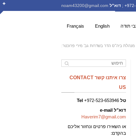
דוא"ל
noam43200@gmail.com
י תודה
English
Français
נהלת ביה"ס הדר בשדרות גב' מירי פרוכטר:
צרו איתנו קשר CONTACT
US
טל
972-523-653946+
Tel
דוא"ל
e-mail
Haverim7@gmail.com
או השאירו פרטים ונחזור אליכם
בהקדם: