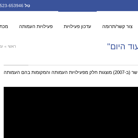
טל
972-523-653946+ ;
צור קשר/תרומה
עדכון פעילויות
פעילויות העמותה
מכתב
ד היום"
ראשי
»
עד
בסרט "שדרות עוד יום" שערך והפיק איל שר (ב-2007) מוצגות חלק מפעילויות העמותה והמקומות בהם העמותה