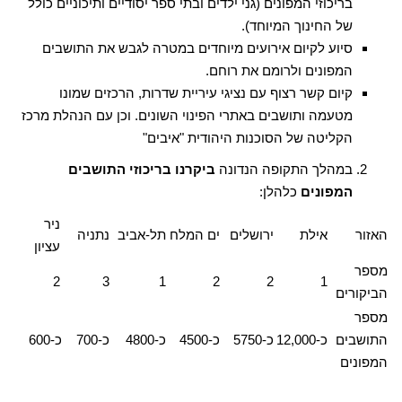
בריכוזי המפונים (גני ילדים ובתי ספר יסודיים ותיכוניים כולל
של החינוך המיוחד).
סיוע לקיום אירועים מיוחדים במטרה לגבש את התושבים
המפונים ולרומם את רוחם.
קיום קשר רצוף עם נציגי עיריית שדרות, הרכזים שמונו
מטעמה ותושבים באתרי הפינוי השונים. וכן עם הנהלת מרכז
הקליטה של הסוכנות היהודית "איבים"
במהלך התקופה הנדונה
ביקרנו בריכוזי התושבים
המפונים
כלהלן:
ניר
האזור
אילת
ירושלים
ים המלח
תל-אביב
נתניה
עציון
מספר
2
3
1
2
2
1
הביקורים
מספר
התושבים
כ-12,000
כ-5750
כ-4500
כ-4800
כ-700
כ-600
המפונים