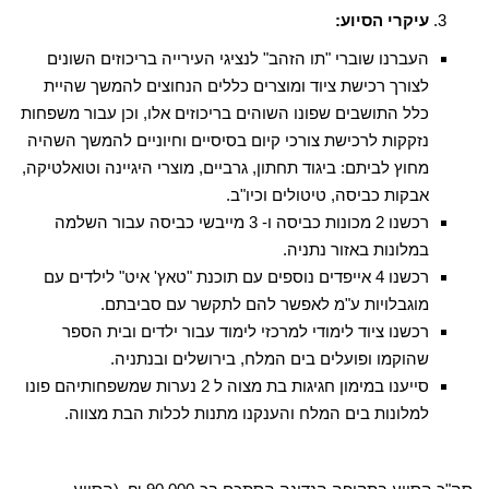
עיקרי הסיוע:
העברנו שוברי "תו הזהב" לנציגי העירייה בריכוזים השונים
לצורך רכישת ציוד ומוצרים כללים הנחוצים להמשך שהיית
כלל התושבים שפונו השוהים בריכוזים אלו, וכן עבור משפחות
נזקקות לרכישת צורכי קיום בסיסיים וחיוניים להמשך השהיה
מחוץ לביתם: ביגוד תחתון, גרביים, מוצרי היגיינה וטואלטיקה,
אבקות כביסה, טיטולים וכיו"ב.
רכשנו 2 מכונות כביסה ו- 3 מייבשי כביסה עבור השלמה
במלונות באזור נתניה.
רכשנו 4 אייפדים נוספים עם תוכנת "טאץ' איט" לילדים עם
מוגבלויות ע"מ לאפשר להם לתקשר עם סביבתם.
רכשנו ציוד לימודי למרכזי לימוד עבור ילדים ובית הספר
שהוקמו ופועלים בים המלח, בירושלים ובנתניה.
סייענו במימון חגיגות בת מצוה ל 2 נערות שמשפחותיהם פונו
למלונות בים המלח והענקנו מתנות לכלות הבת מצווה.