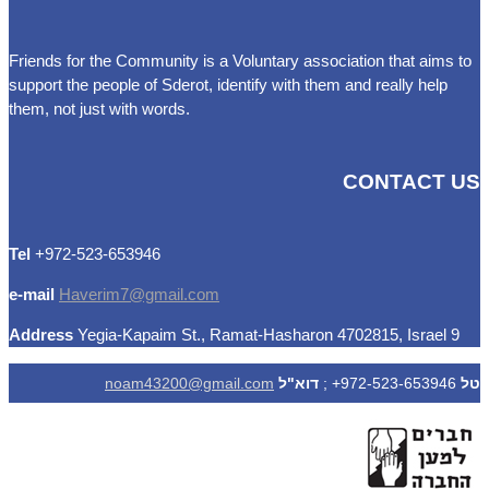
Friends for the Community is a Voluntary association that aims to
support the people of Sderot, identify with them and really help
them, not just with words.
CONTACT US
Tel
972-523-653946+
e-mail
Haverim7@gmail.com
Address
Yegia-Kapaim St., Ramat-Hasharon 4702815, Israel
9
טל
972-523-653946+ ;
דוא"ל
noam43200@gmail.com