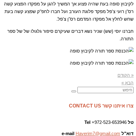
לקיבוץ סופה בעת שהיה פצוע אך המשיך להגן על מפקדו הפצוע קשה
רס"ן רועי צ'פל מפקד פלוגת העורב ועל חברו לחפ"ק שפצע קשה בעת
שחש לחלץ אל מפקדו המדמם רס"ן צ'פל.
חברנו יוסי (שש) שניר נשא דברים שעיקרם סיפור גלגולו של של ספר
התורה.
« הקודם
הבא »
צרו איתנו קשר CONTACT US
טל
972-523-653946+
Tel
דוא"ל
Haverim7@gmail.com
e-mail