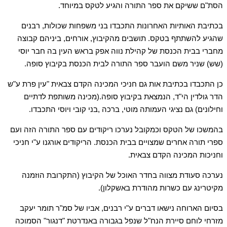
הסת"ם ששיקם את ספר התורה והגיע לטקס במיוחד.
בכתיבת האותיות האחרונות התכבדו בני משפחות שכולות, רבנים
שהגיע להשתתף בטקס. תושבים מהקיבוץ, אורחים, ביניהם קבוצה
מחברי בבית הכנסת של קהילת נווה אפק בראש העין בה חבר יוסי
(שש) שניר משם הועבר ספר התורה לבית הכנסת בקיבוץ סופה.
כן התכבדו בכתיבת אות גם חניכי המכינה הקדם צבאית "עין פרת ע"ש
הדר גולדין הי"ד, הנמצאת בקיבוץ סופה.(מכינה משותפת לדתיים
וחילונים) גם נציגי העמותה מוטי, ברכה ,בני קובי ויוסי התכבדו.
בהמשכו של הטקס וכמקובל נערכו ריקודים עם ספר התורה הזה ועם
ספרי תורה אחרים שמצויים בבית הכנסת. הריקודים אורגנו ע"י חניכי
וחניכות המכינה הקדם צבאית.
נערכה סעודת מצווה בחדר האוכל של הקיבוץ (התקרובת הוזמנה
מקיטרינג עם כשרות מהודרת באשקלון).
בסיום הארוחה נישאו דברים ע"י רבנים, אביו של סמ"ר תומר יעקב
מזרחי לוחם סיירת הנח"ל שנפל בגבורה באנדרטת "דנגור" הסמוכה