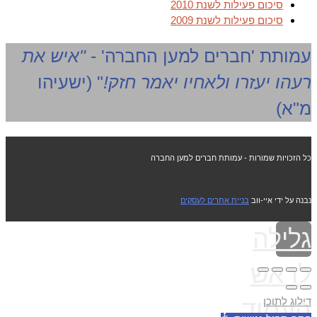
סיכום פעילות לשנת 2010
סיכום פעילות לשנת 2009
עמותת 'חברים למען החברה' -
"איש את
רעהו יעזרו ולאחיו יאמר חזק!
" (ישעיהו
מ"א)
כל הזכויות שמורות - עמותת חברים למען החברה
נבנה על ידי איי-ווב
בניית אתרים לעסקים
גלילה
לראש
דילוג לתוכן
העמוד