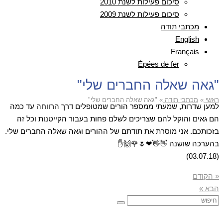
סיכום פעילות לשנת 2010
סיכום פעילות לשנת 2009
מכתבי תודה
English
Français
Épées de fer
"גאה שאלה החברים שלי"
ראשי
»
מכתבי תודה
»
"גאה שאלה החברים שלי"
למען שדרות, שמעתי ממספר הורים שמטופלים דרך הרווחה עד כמה
הם גאים והוקל להם שצריכים לשלם פחות בעבור הקייטנות וכל זה
בזכותכם. אני מוסרת את תודתם של ההורים וגאה שאלה החברים שלי.
בהערכה שושנה 👋👋❤🌷🌹🙌✋
(03.07.18)
« הקודם
הבא »