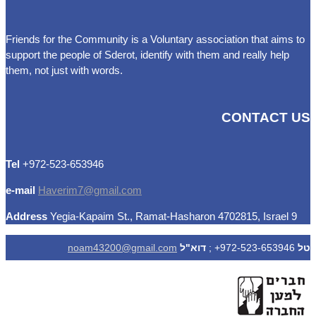
Friends for the Community is a Voluntary association that aims to
support the people of Sderot, identify with them and really help
them, not just with words.
CONTACT US
Tel
972-523-653946+
e-mail
Haverim7@gmail.com
Address
Yegia-Kapaim St., Ramat-Hasharon 4702815, Israel
9
טל
972-523-653946+ ;
דוא"ל
noam43200@gmail.com