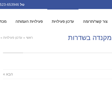
טל
972-523-653946+ ;
צור קשר/תרומה
עדכון פעילויות
פעילויות העמותה
מכתב
י מקנדה בשדרות
ראשי
»
עדכון פעילויות
»
הבא »